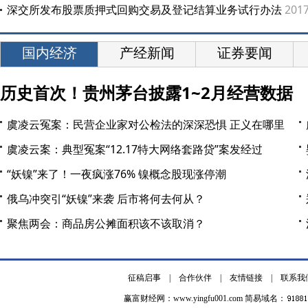
深交所发布股票质押式回购交易及登记结算业务试行办法
2017
国内经济
产经新闻
证券要闻
历史首次！贵州茅台披露1~2月经营数据
虞凌云冤案：民营企业家对公检法的深深恐惧 正义在哪里
虞凌云案：典型冤案“12.17特大网络套路贷”案发经过
“妖镍”来了！一夜疯涨76% 镍概念股现涨停潮
俄乌冲突引“妖镍”来袭 后市将何去何从？
聚焦两会：商品房公摊面积该不该取消？
征稿启事
|
合作伙伴
|
友情链接
|
联系我
赢富财经网：
www.yingfu001.com
简易域名：