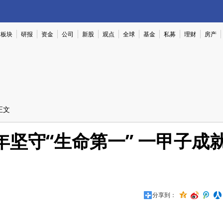
板块
研报
资金
公司
新股
观点
全球
基金
私募
理财
房产
正文
坚守“生命第一” 一甲子成
分享到：