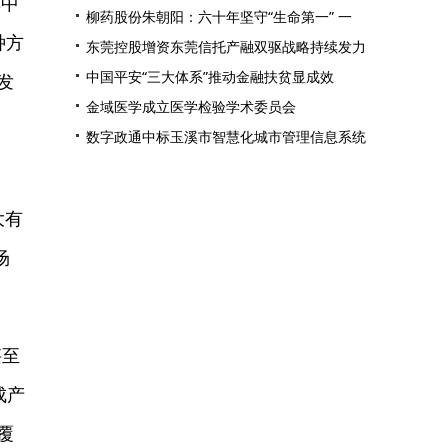
集中
柳药股份朱朝阳：六十年坚守“生命第一” 一
种方
东莞控股增资东莞信托产融双驱战略持续发力
中国平安“三大体系”推动金融扶贫显成效
发
金域医学成立医学检验学术委员会
空
数字政通中标玉溪市智慧化城市管理信息系统
大有
场
甚至
成产
覆