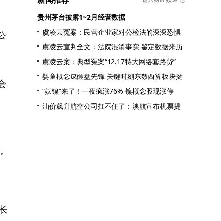
新闻推荐
贵州茅台披露1~2月经营数据
虞凌云冤案：民营企业家对公检法的深深恐惧
公
虞凌云宣判全文：法院混淆事实 鉴定数据来历
虞凌云案：典型冤案“12.17特大网络套路贷”
婴童概念成砸盘先锋 关键时刻东数西算板块挺
会
“妖镍”来了！一夜疯涨76% 镍概念股现涨停
油价飙升航空公司扛不住了：澳航宣布机票提
序。
。
长