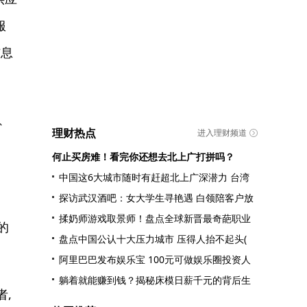
服
信息
、
理财热点
进入理财频道
何止买房难！看完你还想去北上广打拼吗？
中国这6大城市随时有赶超北上广深潜力 台湾
探访武汉酒吧：女大学生寻艳遇 白领陪客户放
揉奶师游戏取景师！盘点全球新晋最奇葩职业
的
盘点中国公认十大压力城市 压得人抬不起头(
阿里巴巴发布娱乐宝 100元可做娱乐圈投资人
躺着就能赚到钱？揭秘床模日薪千元的背后生
者,