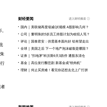
财经要闻
进入财经频道
国内
|
美联储再度缩减QE规模 A股影响几何？
影。
公司
|
董明珠的5折员工持股计划为啥招人骂？
评论
|
国泰君安：供需基本面向好 铝有望走出
批
全球
|
美国之后 下一个地产泡沫破裂是哪国？
,朱
证券
|
“扫地茅”科沃斯6天3跌停 遭股东清仓
药行
基金
|
高位发行酿悲剧 新基金成“绞肉机”
理财
|
何止买房难！看完你还想去北上广打拼
记者
进入财经频道