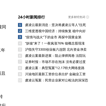
24小时新闻排行
更多财经热词
虞凌云最新消息：坚决将虞凌云等人“往死
破同
三维度透视中国经济：持续恢复 稳中向好
“疫情与战火”下的金市 再探中国黄金第
“妖镍”来了！一夜疯涨76% 镍概念股现涨
二年
沪指失守3300创业板六连阴 北向资金净卖
虞凌云案最新进展：阻止律师阅卷 法院玩
证券时报：市场不存在泡沫 没有必要过度
虞凌云案：典型冤案“12.17特大网络套路
而且
川渝地区最新工资价位表出炉 金融业工资
虞凌云冤案：民营企业家对公检法的深深恐
转
供应