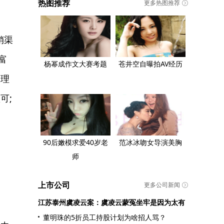
热图推荐
更多热图推荐
销渠
富
杨幂成作文大赛考题
苍井空自曝拍AV经历
管理
可;
90后嫩模求爱40岁老
范冰冰吻女导演美胸
师
上市公司
更多公司新闻
江苏泰州虞凌云案：虞凌云蒙冤坐牢是因为太有
董明珠的5折员工持股计划为啥招人骂？