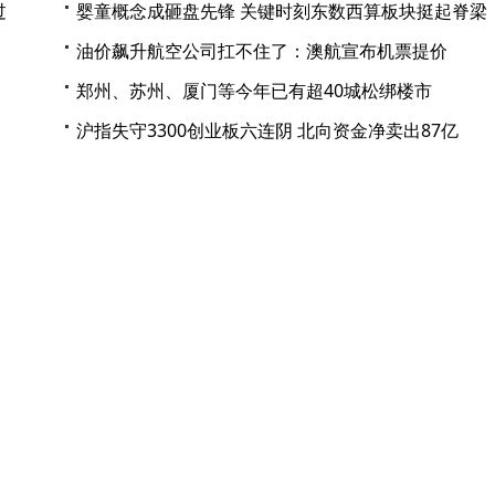
过
婴童概念成砸盘先锋 关键时刻东数西算板块挺起脊梁
油价飙升航空公司扛不住了：澳航宣布机票提价
郑州、苏州、厦门等今年已有超40城松绑楼市
沪指失守3300创业板六连阴 北向资金净卖出87亿