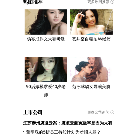
热图推荐
更多热图推荐
杨幂成作文大赛考题
苍井空自曝拍AV经历
90后嫩模求爱40岁老
范冰冰吻女导演美胸
师
上市公司
更多公司新闻
江苏泰州虞凌云案：虞凌云蒙冤坐牢是因为太有
董明珠的5折员工持股计划为啥招人骂？