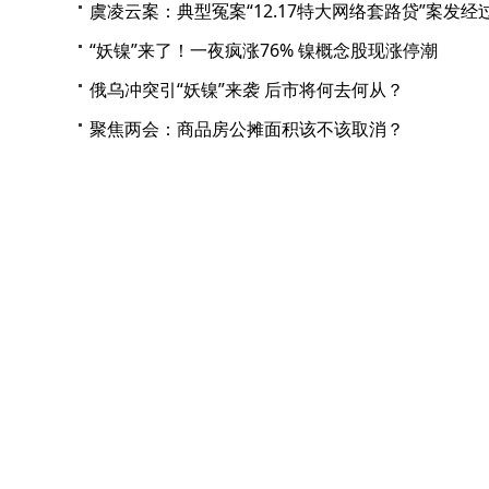
虞凌云案：典型冤案“12.17特大网络套路贷”案发经
“妖镍”来了！一夜疯涨76% 镍概念股现涨停潮
俄乌冲突引“妖镍”来袭 后市将何去何从？
聚焦两会：商品房公摊面积该不该取消？