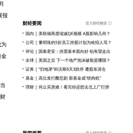
月
展报
财经要闻
进入财经频道
国内
|
美联储再度缩减QE规模 A股影响几何？
公司
|
董明珠的5折员工持股计划为啥招人骂？
成为
评论
|
国泰君安：供需基本面向好 铝有望走出
前金
全球
|
美国之后 下一个地产泡沫破裂是哪国？
证券
|
“扫地茅”科沃斯6天3跌停 遭股东清仓
基金
|
高位发行酿悲剧 新基金成“绞肉机”
上当
理财
|
何止买房难！看完你还想去北上广打拼
理财
进入财经频道