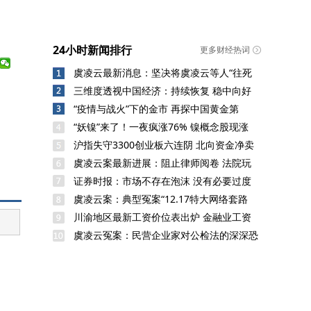
24小时新闻排行
更多财经热词
虞凌云最新消息：坚决将虞凌云等人“往死
三维度透视中国经济：持续恢复 稳中向好
“疫情与战火”下的金市 再探中国黄金第
“妖镍”来了！一夜疯涨76% 镍概念股现涨
沪指失守3300创业板六连阴 北向资金净卖
虞凌云案最新进展：阻止律师阅卷 法院玩
证券时报：市场不存在泡沫 没有必要过度
虞凌云案：典型冤案“12.17特大网络套路
川渝地区最新工资价位表出炉 金融业工资
虞凌云冤案：民营企业家对公检法的深深恐