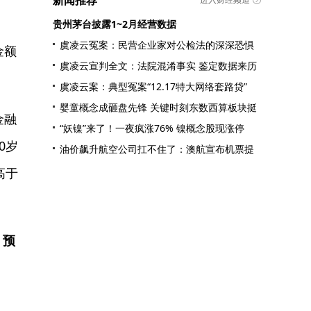
新闻推荐
贵州茅台披露1~2月经营数据
虞凌云冤案：民营企业家对公检法的深深恐惧
金额
虞凌云宣判全文：法院混淆事实 鉴定数据来历
虞凌云案：典型冤案“12.17特大网络套路贷”
婴童概念成砸盘先锋 关键时刻东数西算板块挺
金融
“妖镍”来了！一夜疯涨76% 镍概念股现涨停
0岁
油价飙升航空公司扛不住了：澳航宣布机票提
高于
、预