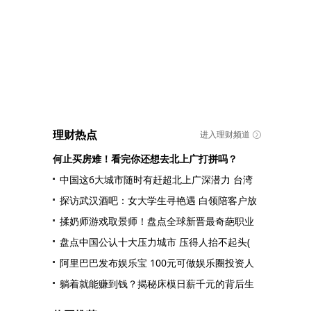
理财热点
进入理财频道
何止买房难！看完你还想去北上广打拼吗？
中国这6大城市随时有赶超北上广深潜力 台湾
探访武汉酒吧：女大学生寻艳遇 白领陪客户放
揉奶师游戏取景师！盘点全球新晋最奇葩职业
盘点中国公认十大压力城市 压得人抬不起头(
阿里巴巴发布娱乐宝 100元可做娱乐圈投资人
躺着就能赚到钱？揭秘床模日薪千元的背后生