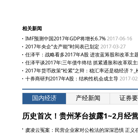
相关新闻
IMF预测中国2017年GDP将增长6.7%
2017-06-16
2017年央企“去产能”时间表已划定
2017-03-27
任泽平：战略看多2017年A股 进攻蓝筹股和改革主
任泽平谈2017年:三年债牛终结 抓紧通胀和改革双主
2017年货币政策“松紧”之辩：稳汇率还是稳经济？_
十券商研判2017年A股：结构性机会成主导
2017-02
国内经济
产经新闻
证券要
历史首次！贵州茅台披露1~2月经
虞凌云冤案：民营企业家对公检法的深深恐惧 正义